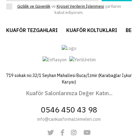
Gizlilik ve Güvenlik
ve
Kişisel Verilerin İşlenmesi
şartlarını
kabul ediyorum.
KUAFÖR TEZGAHLARI
KUAFÖR KOLTUKLARI
BERB
719 sokak no:32/1 Seyhan Mahallesi Buca/İzmir (Karabağlar İşkur
Karşısı)
Kuaför Salonlarınıza Değer Katın...
0546 450 43 98
info@cankuaformalzemeleri.com