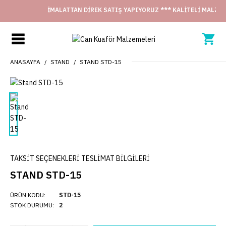
İMALATTAN DİREK SATIŞ YAPIYORUZ *** KALİTELİ MALZEME
ANASAYFA
STAND
STAND STD-15
TAKSİT SEÇENEKLERİ
TESLİMAT BİLGİLERİ
STAND STD-15
ÜRÜN KODU:
STD-15
STOK DURUMU:
2