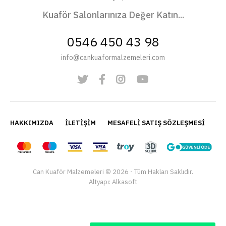
Kuaför Salonlarınıza Değer Katın...
Stand STD-20
0546 450 43 98
info@cankuaformalzemeleri.com
+ KDV
ÜRÜN KODU
STD-20
STOK DURUMU
1
..
HAKKIMIZDA
İLETİŞİM
MESAFELİ SATIŞ SÖZLEŞMESİ
Kİ
SEPETE EKLE
Can Kuaför Malzemeleri © 2026 - Tüm Hakları Saklıdır.
KARŞILAŞTIRMAYA EKLE
Altyapı:
Alkasoft
İSTEK LISTESINE EKLE