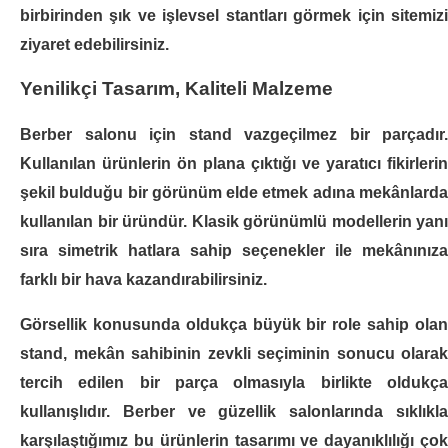
birbirinden şık ve işlevsel stantları görmek için sitemizi
ÜRÜN KODU
STD-16
ziyaret edebilirsiniz.
STOK DURUMU
MAĞAZAYA SORUNUZ
Yenilikçi Tasarım, Kaliteli Malzeme
..
Berber salonu için stand
vazgeçilmez bir parçadır.
SEPETE EKLE
Kullanılan ürünlerin ön plana çıktığı ve yaratıcı fikirlerin
şekil bulduğu bir görünüm elde etmek adına mekânlarda
KARŞILAŞTIRMAYA EKLE
kullanılan bir üründür. Klasik görünümlü modellerin yanı
İSTEK LISTESINE EKLE
sıra simetrik hatlara sahip seçenekler ile mekânınıza
farklı bir hava kazandırabilirsiniz.
Stand STD-17
Görsellik konusunda oldukça büyük bir role sahip olan
stand
, mekân sahibinin zevkli seçiminin sonucu olarak
+ KDV
tercih edilen bir parça olmasıyla birlikte oldukça
kullanışlıdır.
Berber
ve güzellik salonlarında sıklıkl
ÜRÜN KODU
STD-17
karşılaştığımız bu ürünlerin tasarımı ve dayanıklılığı çok
STOK DURUMU
MAĞAZAYA SORUNUZ