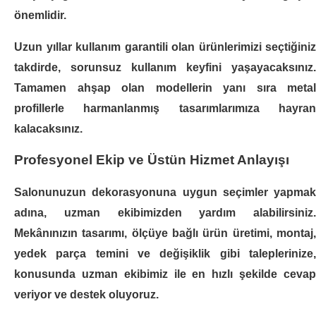
önemlidir.
..
Uzun yıllar kullanım garantili olan ürünlerimizi seçtiğiniz
SEPETE EKLE
takdirde, sorunsuz kullanım keyfini yaşayacaksınız.
Tamamen ahşap olan modellerin yanı sıra metal
KARŞILAŞTIRMAYA EKLE
profillerle harmanlanmış tasarımlarımıza hayran
İSTEK LISTESINE EKLE
kalacaksınız.
Profesyonel Ekip ve Üstün Hizmet Anlayışı
Stand STD-18
Salonunuzun dekorasyonuna uygun seçimler yapmak
adına, uzman ekibimizden yardım alabilirsiniz.
+ KDV
Mekânınızın tasarımı, ölçüye bağlı ürün üretimi, montaj,
yedek parça temini ve değişiklik gibi taleplerinize,
ÜRÜN KODU
STD-18
STOK DURUMU
2
konusunda uzman ekibimiz ile en hızlı şekilde cevap
..
veriyor ve destek oluyoruz.