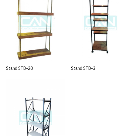
Stand STD-14
+ KDV
ÜRÜN KODU
STD-14
STOK DURUMU
5
..
Stand STD-20
SEPETE EKLE
Stand STD-3
SEPETE EKLE
SEPETE EKLE
KARŞILAŞTIRMAYA EKLE
İSTEK LISTESINE EKLE
Stand STD-15