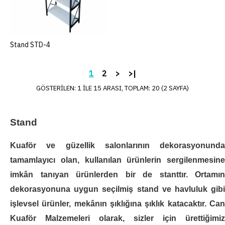
+ KDV
Stand STD-4
SEPETE EKLE
ÜRÜN KODU
STD-15
STOK DURUMU
2
1
2
>
>|
..
GÖSTERILEN: 1 ILE 15 ARASI, TOPLAM: 20 (2 SAYFA)
SEPETE EKLE
Stand
KARŞILAŞTIRMAYA EKLE
İSTEK LISTESINE EKLE
Kuaför
ve güzellik salonlarının dekorasyonunda
tamamlayıcı olan, kullanılan ürünlerin sergilenmesine
imkân tanıyan ürünlerden bir de stanttır. Ortamın
Stand STD-16
dekorasyonuna uygun seçilmiş
stand ve havluluk
gib
işlevsel ürünler, mekânın şıklığına şıklık katacaktır.
Can
+ KDV
Kuaför Malzemeleri
olarak, sizler için ürettiğimiz