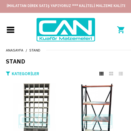
ALATTAN DİREK SATIŞ YAPIYORUZ *** KALİTELİ MALZEME KALİTELİ İŞÇİL
ANASAYFA
STAND
STAND
KATEGORILER
Stand STD-1
+ KDV
ÜRÜN KODU
STD-1