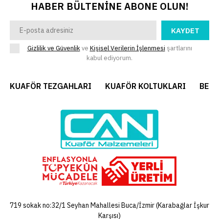
HABER BÜLTENİNE ABONE OLUN!
KARŞILAŞTIRMAYA EKLE
İSTEK LISTESINE EKLE
KAYDET
Gizlilik ve Güvenlik
ve
Kişisel Verilerin İşlenmesi
şartlarını
Stand STD-2
kabul ediyorum.
KUAFÖR TEZGAHLARI
KUAFÖR KOLTUKLARI
BERB
+ KDV
ÜRÜN KODU
STD-2
STOK DURUMU
MAĞAZAYA SORUNUZ
..
SEPETE EKLE
KARŞILAŞTIRMAYA EKLE
719 sokak no:32/1 Seyhan Mahallesi Buca/İzmir (Karabağlar İşkur
İSTEK LISTESINE EKLE
Karşısı)