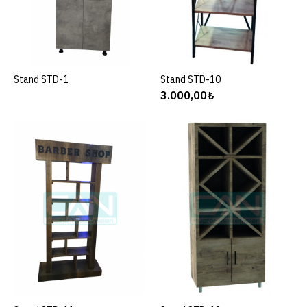
STOK DURUMU
2
..
Stand STD-1
SEPETE EKLE
Stand STD-10
SEPETE EKLE
SEPETE EKLE
3.000,00₺
KARŞILAŞTIRMAYA EKLE
İSTEK LISTESINE EKLE
Stand STD-10
3.000,00₺ + KDV
ÜRÜN KODU
STD-10
STOK DURUMU
10
..