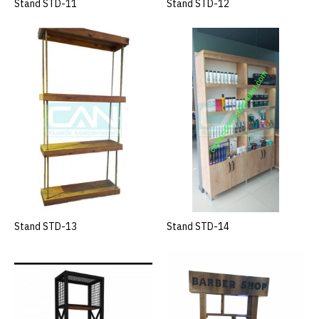
Stand STD-11
SEPETE EKLE
Stand STD-12
SEPETE EKLE
SEPETE EKLE
KARŞILAŞTIRMAYA EKLE
İSTEK LISTESINE EKLE
Stand STD-11
+ KDV
Stand STD-13
SEPETE EKLE
Stand STD-14
SEPETE EKLE
ÜRÜN KODU
STD-11
STOK DURUMU
1
..
SEPETE EKLE