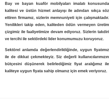
Bay ve bayan kuaför
mobilyaları
imalatı konusund
SEPETE EKLE
kalitesi ve üstün hizmet anlayışı ile adından sıkça söz
ettiren firmamız, sizlerin memnuniyeti için çalışmaktadır.
KARŞILAŞTIRMAYA EKLE
Yenilikleri takip eden, kaliteden ödün vermeyen üretim
İSTEK LISTESINE EKLE
çizgimiz ile faaliyetimize devam ediyoruz. Sizlerin takdiri
ve tercihi ile sektördeki lider konumumuzu koruyoruz.
Stand STD-19
Sektörel anlamda değerlendirildiğinde, uygun fiyatımız
ile de dikkat çekmekteyiz. Siz değerli kullanıcılarımızın
+ KDV
bütçesini düşünerek belirlediğimiz fiyat aralığımız ile
kaliteye uygun fiyata sahip olmanız için emek veriyoruz.
ÜRÜN KODU
STD-19
STOK DURUMU
MAĞAZAYA SORUNUZ
..
SEPETE EKLE