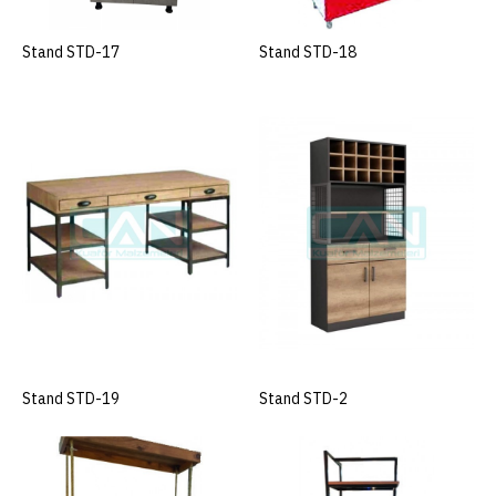
İSTEK LISTESINE EKLE
Stand STD-17
SEPETE EKLE
Stand STD-18
SEPETE EKLE
Stand STD-13
+ KDV
ÜRÜN KODU
STD-13
STOK DURUMU
1
..
SEPETE EKLE
Stand STD-19
SEPETE EKLE
Stand STD-2
SEPETE EKLE
KARŞILAŞTIRMAYA EKLE
İSTEK LISTESINE EKLE