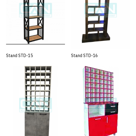
KARŞILAŞTIRMAYA EKLE
İSTEK LISTESINE EKLE
Stand STD-12
Stand STD-15
SEPETE EKLE
Stand STD-16
SEPETE EKLE
+ KDV
ÜRÜN KODU
STD-12
STOK DURUMU
1
..
SEPETE EKLE
KARŞILAŞTIRMAYA EKLE